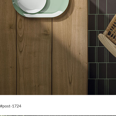
#post-1724
Cava Mosaic