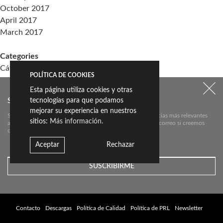
October 2017
April 2017
March 2017
Categories
Cátedra Living Architecture (UPV)
POLÍTICA DE COOKIES
Events
Esta página utiliza cookies y otras
Living the Change
SUSCRÍBETE A NUESTRO NEWSLETTER:
tecnologías para que podamos
Sin categoría
mejorar su experiencia en nuestros
Suscríbete aquí a nuestra newsletter para conocer las noticias más relevantes
sitios:
Más información.
acerca de Livingceramics. Únicamente te mandaremos un correo si creemos
Meta
que hay algo que valga la pena contarte.
Log in
Aceptar
Rechazar
Entries feed
Comments feed
WordPress.org
Contacto
Descargas
Política de Calidad
Política de PRL
Newsletter