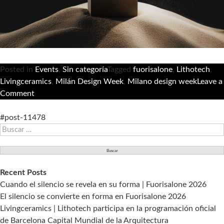
Posted in
Events
,
Sin categoría
Tagged
fuorisalone
,
Lithotech
,
Livingceramics
,
Milán Design Week
,
Milano design week
Leave a
on
Comment
The
Mind
#post-11478
Buscar:
| Fuorisalone
2025
Recent Posts
Cuando el silencio se revela en su forma | Fuorisalone 2026
El silencio se convierte en forma en Fuorisalone 2026
Livingceramics | Lithotech participa en la programación oficial
de Barcelona Capital Mundial de la Arquitectura