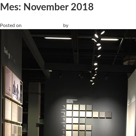
Mes:
November 2018
Living Ceramics acude a Orgatec; una feria más internacional, 
Posted on
2 November, 2018
by
Paula