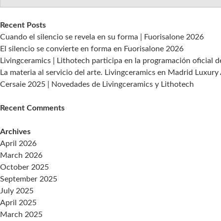
Orgatec;
una
Recent Posts
feria
Cuando el silencio se revela en su forma | Fuorisalone 2026
más
El silencio se convierte en forma en Fuorisalone 2026
internacional,
Livingceramics | Lithotech participa en la programación oficial 
más
La materia al servicio del arte. Livingceramics en Madrid Luxury
emocional,
Cersaie 2025 | Novedades de Livingceramics y Lithotech
más
creativa.
Recent Comments
Archives
April 2026
March 2026
October 2025
September 2025
July 2025
April 2025
March 2025