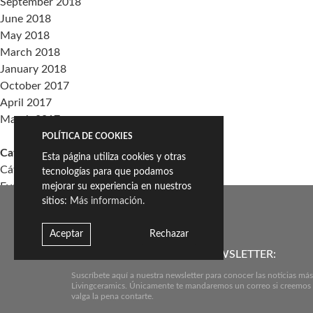
September 2018
June 2018
May 2018
March 2018
January 2018
October 2017
April 2017
March 2017
POLÍTICA DE COOKIES
Categories
Esta página utiliza cookies y otras
Cátedra Living Architecture (UPV)
tecnologías para que podamos
Events
mejorar su experiencia en nuestros
sitios:
Más información.
Living the Change
Sin categoría
Aceptar
Rechazar
Meta
SUSCRÍBETE A NUESTRO NEWSLETTER:
Log in
Suscríbete aquí a nuestra newsletter para conocer las noticias más
Entries feed
Livingceramics. Únicamente te mandaremos un correo si creemos
valga la pena contarte.
Comments feed