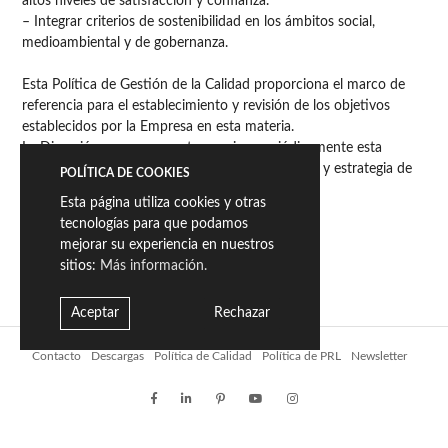
altos niveles de satisfacción y confianza.
– Integrar criterios de sostenibilidad en los ámbitos social,
medioambiental y de gobernanza.
Esta Política de Gestión de la Calidad proporciona el marco de
referencia para el establecimiento y revisión de los objetivos
establecidos por la Empresa en esta materia.
La Dirección se compromete a revisar periódicamente esta
política para asegurar su adecuación al contexto y estrategia de
POLÍTICA DE COOKIES
la empresa.
Esta página utiliza cookies y otras
tecnologías para que podamos
La Dirección,
mejorar su experiencia en nuestros
sitios:
Más información.
Vila-real, 20 de mayo de 2026
Aceptar
Rechazar
Contacto
Descargas
Política de Calidad
Política de PRL
Newsletter