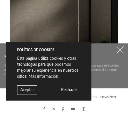
POLÍTICA DE COOKIES
SUSCRÍBETE A NUESTRO NEWSLETTER:
Esta página utiliza cookies y otras
tecnologías para que podamos
Suscríbete aquí a nuestra newsletter para conocer las noticias más relevantes
BATHROOM FURNITURE SERIES
acerca de Livingceramics. Únicamente te mandaremos un correo si creemos
mejorar su experiencia en nuestros
que hay algo que valga la pena contarte.
sitios:
Más información.
Descubrir
Aceptar
Rechazar
Contacto
Descargas
Política de Calidad
Política de PRL
Newsletter