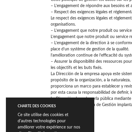
– L’engagement de répondre aux besoins et au
– Respect des exigences légales et réglement
Le respect des exigences légales et réglement
organisations.
– L’engagement que notre produit ou service ré
L’engagement que notre produit ou service répo
– L’engagement de la direction à se conformer 
place d’un système de gestion de la qualité.
l’amélioration continue de l’efficacité du sys
– Assurer la disponibilité des ressources pour 
les objectifs et les buts fixés.
La Dirección de la empresa apoya este sistem
propósito de la organización, a la naturalez
proporciona un marco para establecer y revis
por esta causa la responsabilidad de definir, 
La Dirección desea hacerla pública mediante
esta forma en el Sistema de Gestión implanta
CHARTE DES COOKIES
objetivos.
Ce site utilise des cookies et
d'autres technologies pour
améliorer votre expérience sur nos