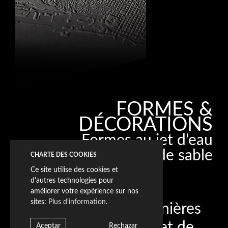
FORMES &
DÉCORATIONS
Formes au jet d’eau
Décorées au jet de sable
CHARTE DES COOKIES
Ce site utilise des cookies et
d'autres technologies pour
améliorer votre expérience sur nos
sites:
Plus d'information.
La précision des dernières
technologies permet de
Aceptar
Rechazar