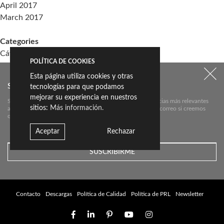
April 2017
March 2017
Categories
Cátedra Living Architecture (UPV)
POLÍTICA DE COOKIES
Events
Esta página utiliza cookies y otras
Living the Change
SUSCRÍBETE A NUESTRO NEWSLETTER:
tecnologías para que podamos
Sin categoría
mejorar su experiencia en nuestros
Suscríbete aquí a nuestra newsletter para conocer las noticias más relevantes
sitios:
Más información.
acerca de Livingceramics. Únicamente te mandaremos un correo si creemos
Meta
que hay algo que valga la pena contarte.
Log in
Aceptar
Rechazar
Entries feed
Comments feed
WordPress.org
Contacto
Descargas
Política de Calidad
Política de PRL
Newsletter