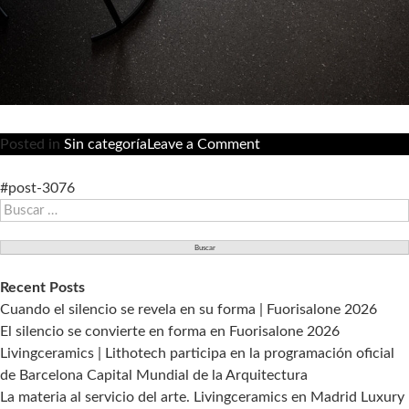
on
Posted in
Sin categoría
Leave a Comment
El
ministerio
#post-3076
Buscar:
de
Ciencia,
Innovación
y
Recent Posts
Universidades
Cuando el silencio se revela en su forma | Fuorisalone 2026
reconoce
El silencio se convierte en forma en Fuorisalone 2026
nuestra
Livingceramics | Lithotech participa en la programación oficial
dedicación
de Barcelona Capital Mundial de la Arquitectura
al
La materia al servicio del arte. Livingceramics en Madrid Luxury
I+D+I