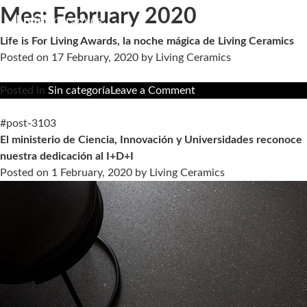
Mes:
February 2020
Life is For Living Awards, la noche mágica de Living Ceramics
Posted on
17 February, 2020
by
Living Ceramics
on
Posted in
Sin categoría
Leave a Comment
Life
is
#post-3103
For
El ministerio de Ciencia, Innovación y Universidades reconoce
Living
nuestra dedicación al I+D+I
Awards,
Posted on
1 February, 2020
by
Living Ceramics
la
noche
mágica
de
Living
Ceramics