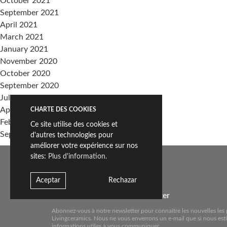
October 2021
September 2021
April 2021
March 2021
January 2021
November 2020
October 2020
September 2020
July 2020
April 2020
CHARTE DES COOKIES
February 2020
Ce site utilise des cookies et
September 2019
d'autres technologies pour
améliorer votre expérience sur nos
sites:
Plus d'information.
Categories
Sin categoría
Aceptar
Rechazar
Meta
Abonnez-vous à notre newsletter
Log in
Abonnez-vous à notre newsletter pour connaître les nouvelles les 
Entries feed
Livingceramics. Nous ne vous enverrons un e-mail que si nous est
informations utiles à vous communiquer.