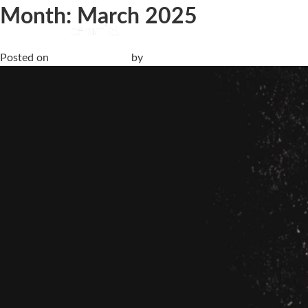
Month:
March 2025
The Mind | Fuorisalone 2025
Posted on
17 March, 2025
by
Alex Next Level