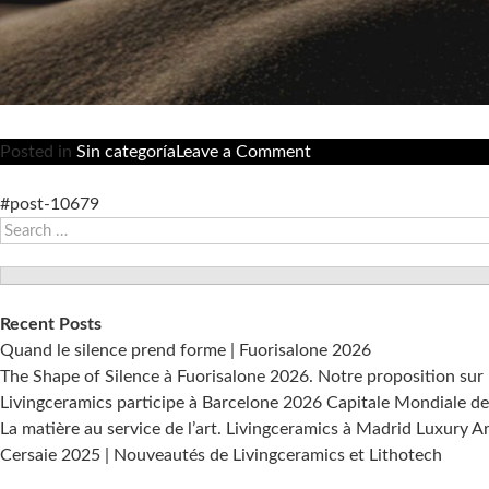
on
Posted in
Sin categoría
Leave a Comment
The
Mind
#post-10679
Search
| Fuorisalone
for:
2025
Recent Posts
Quand le silence prend forme | Fuorisalone 2026
The Shape of Silence à Fuorisalone 2026. Notre proposition sur 
Livingceramics participe à Barcelone 2026 Capitale Mondiale de 
La matière au service de l’art. Livingceramics à Madrid Luxury A
Cersaie 2025 | Nouveautés de Livingceramics et Lithotech