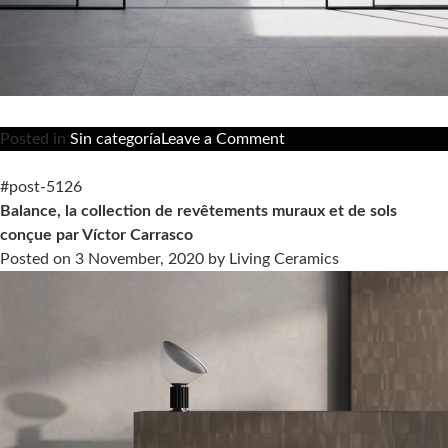
on
Posted in
Sin categoría
Leave a Comment
20
mm,
#post-5126
le
Balance, la collection de revêtements muraux et de sols
grès
conçue par Víctor Carrasco
porcelanique
Posted on
3 November, 2020
by
Living Ceramics
extérieur
de
Livingceramics