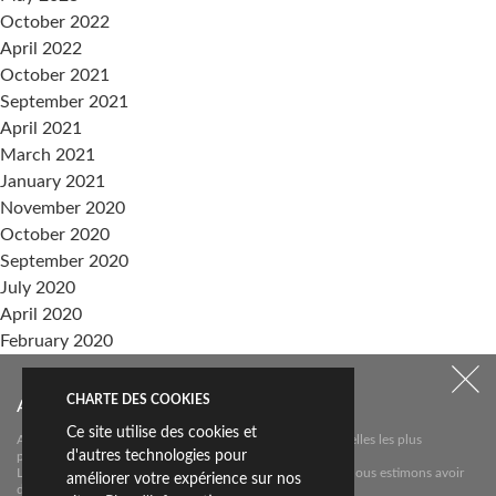
October 2022
April 2022
October 2021
September 2021
April 2021
March 2021
January 2021
November 2020
October 2020
September 2020
July 2020
April 2020
February 2020
September 2019
CHARTE DES COOKIES
Abonnez-vous à notre newsletter
Categories
Ce site utilise des cookies et
Abonnez-vous à notre newsletter pour connaître les nouvelles les plus
Sin categoría
d'autres technologies pour
pertinentes sur
Livingceramics. Nous ne vous enverrons un e-mail que si nous estimons avoir
améliorer votre expérience sur nos
des