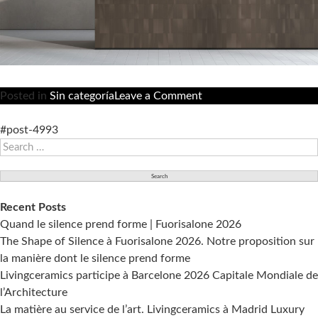
on
Posted in
Sin categoría
Leave a Comment
Balance,
la
#post-4993
Search
collection
for:
de
revêtements
muraux
Recent Posts
et
Quand le silence prend forme | Fuorisalone 2026
de
The Shape of Silence à Fuorisalone 2026. Notre proposition sur
sols
la manière dont le silence prend forme
conçue
Livingceramics participe à Barcelone 2026 Capitale Mondiale de
par
l’Architecture
Víctor
La matière au service de l’art. Livingceramics à Madrid Luxury
Carrasco