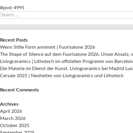
Balance,
die
#post-4995
Search
von
for:
Víctor
Carrasco
entworfene
Recent Posts
Kollektion
Wenn Stille Form annimmt | Fuorisalone 2026
von
The Shape of Silence auf dem Fuorisalone 2026. Unser Ansatz, 
Wandfliesen
Livingceramics | Lithotech im offiziellen Programm von Barcelo
und
Die Materie im Dienst der Kunst. Livingceramics bei Madrid Lux
Fußböden
Cersaie 2025 | Neuheiten von Livingceramics und Lithotech
Recent Comments
Archives
April 2026
March 2026
October 2025
September 2025