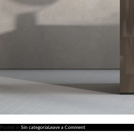
on
Posted in
Sin categoría
Leave a Comment