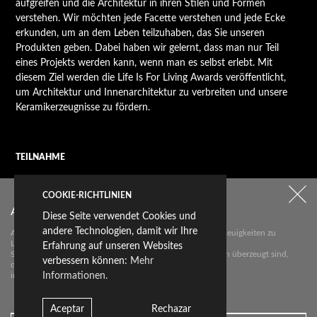
aufgreifen und die Architektur in ihren Stilen und Formen
verstehen. Wir möchten jede Facette verstehen und jede Ecke
erkunden, um an dem Leben teilzuhaben, das Sie unseren
Produkten geben. Dabei haben wir gelernt, dass man nur Teil
eines Projekts werden kann, wenn man es selbst erlebt. Mit
diesem Ziel werden die Life Is For Living Awards veröffentlicht,
um Architektur und Innenarchitektur zu verbreiten und unsere
Keramikerzeugnisse zu fördern.
TEILNAHME
Laden hier das Voranmeldedatum herunter und senden es uns an
COOKIE-RICHTLINIEN
award@livingceramics.com
. Wir werden dich, sobald das
Abonnieren Sie unseren Newsletter
Auswahlverfahren beginnt, kontaktieren, um dann die
Diese Seite verwendet Cookies und
Bewerbung zu formalisieren.
andere Technologien, damit wir Ihre
Abonnieren Sie unseren Newsletter über die wichtigsten Neuigkeiten zu
Livingceramics.
Erfahrung auf unseren Websites
Sie erhalten von uns nur dann eine E-Mail, wenn wir davon überzeugt sind,
verbessern können:
Mehr
dass wir
interessante Neuigkeiten für Sie haben.
Informationen.
Aceptar
Rechazar