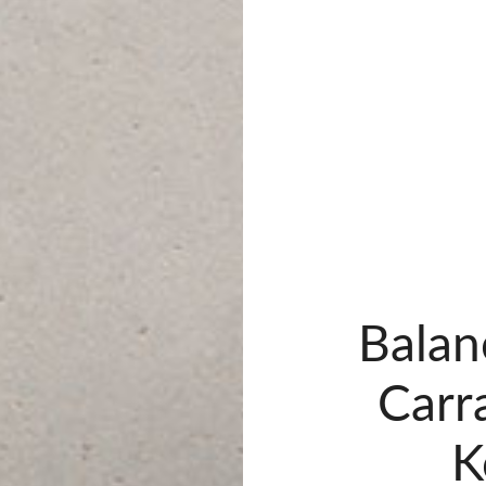
Balan
Carr
K