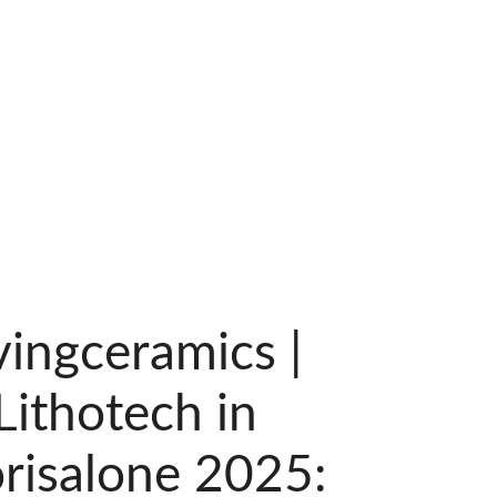
vingceramics |
Lithotech in
risalone 2025: