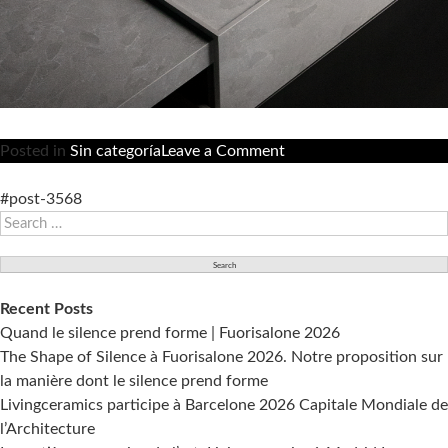
on
Posted in
Sin categoría
Leave a Comment
Lithotech®,
la
#post-3568
Search
pierre
for:
technique
frittée
de
Recent Posts
12
Quand le silence prend forme | Fuorisalone 2026
mm
The Shape of Silence à Fuorisalone 2026. Notre proposition sur
et
la manière dont le silence prend forme
grand
Livingceramics participe à Barcelone 2026 Capitale Mondiale de
format
l’Architecture
de