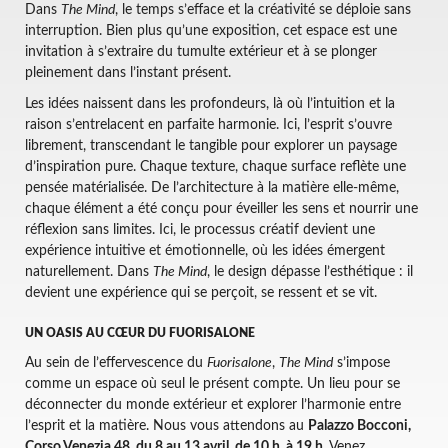
Dans
The Mind
, le temps s’efface et la créativité se déploie sans
interruption. Bien plus qu’une exposition, cet espace est une
invitation à s’extraire du tumulte extérieur et à se plonger
pleinement dans l’instant présent.
Les idées naissent dans les profondeurs, là où l’intuition et la
raison s’entrelacent en parfaite harmonie. Ici, l’esprit s’ouvre
librement, transcendant le tangible pour explorer un paysage
d’inspiration pure. Chaque texture, chaque surface reflète une
pensée matérialisée. De l’architecture à la matière elle-même,
chaque élément a été conçu pour éveiller les sens et nourrir une
réflexion sans limites. Ici, le processus créatif devient une
expérience intuitive et émotionnelle, où les idées émergent
naturellement. Dans
The Mind
, le design dépasse l’esthétique : il
devient une expérience qui se perçoit, se ressent et se vit.
UN OASIS AU CŒUR DU FUORISALONE
Au sein de l’effervescence du
Fuorisalone
,
The Mind
s’impose
comme un espace où seul le présent compte. Un lieu pour se
déconnecter du monde extérieur et explorer l’harmonie entre
l’esprit et la matière. Nous vous attendons au
Palazzo Bocconi,
Corso Venezia 48, du 8 au 13 avril, de 10 h. à 19 h
. Venez