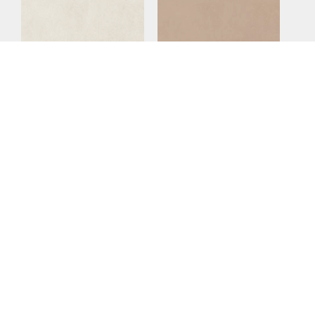
White
Cream
Grey
Brown