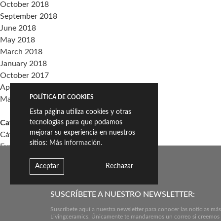
October 2018
September 2018
June 2018
May 2018
March 2018
January 2018
October 2017
April 2017
POLÍTICA DE COOKIES
March 2017
Esta página utiliza cookies y otras
Categories
tecnologías para que podamos
mejorar su experiencia en nuestros
Cátedra Living Architecture (UPV)
sitios:
Más información.
Events
Living the Change
Aceptar
Rechazar
Sin categoría
Meta
SUSCRÍBETE A NUESTRO NEWSLETTER:
Log in
Suscríbete aquí a nuestra newsletter para conocer las noticias más
Entries feed
Livingceramics. Únicamente te mandaremos un correo si creemos