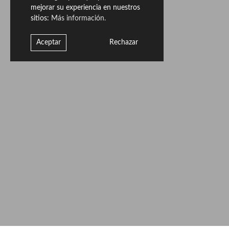
conseguir continuidad visual.
mejorar su experiencia en nuestros
sitios:
Más información.
A continuación mostramos fragmentos
representativos de las piezas:
Aceptar
Rechazar
Porcelánico de masa coloreada
SUSCRÍBETE A NUESTRO NEWSLETTER:
Suscríbete aquí a nuestra newsletter para conocer las noticias más relevantes
acerca de Livingceramics. Únicamente te mandaremos un correo si creemos
que hay algo que valga la pena contarte.