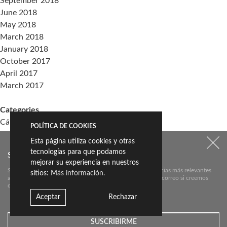
September 2018
June 2018
May 2018
March 2018
January 2018
October 2017
April 2017
March 2017
Categories
Cátedra Living Architecture (UPV)
POLÍTICA DE COOKIES
Events
Esta página utiliza cookies y otras
Living the Change
tecnologías para que podamos
SUSCRÍBETE A NUESTRO NEWSLETTER:
Sin categoría
mejorar su experiencia en nuestros
Suscríbete aquí a nuestra newsletter para conocer las noticias más relevantes
sitios:
Más información.
acerca de Livingceramics. Únicamente te mandaremos un correo si creemos
Meta
que hay algo que valga la pena contarte.
Log in
Aceptar
Rechazar
Entries feed
Comments feed