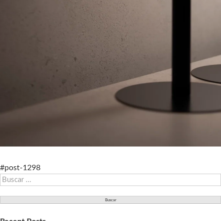
#post-1298
Buscar: