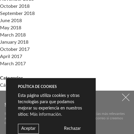
October 2018
September 2018
June 2018
May 2018
March 2018
January 2018
October 2017
April 2017
March 2017
Categories
Cátedra Living Architecture (UPV)
POLÍTICA DE COOKIES
Events
Esta página utiliza cookies y otras
Living the Change
tecnologías para que podamos
SUSCRÍBETE A NUESTRO NEWSLETTER:
Sin categoría
mejorar su experiencia en nuestros
Suscríbete aquí a nuestra newsletter para conocer las noticias más relevantes
sitios:
Más información.
acerca de Livingceramics. Únicamente te mandaremos un correo si creemos
Meta
que hay algo que valga la pena contarte.
Log in
Aceptar
Rechazar