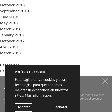
October 2018
September 2018
June 2018
May 2018
March 2018
January 2018
October 2017
April 2017
March 2017
Categories
Cátedra Living Architecture (UPV)
POLÍTICA DE COOKIES
Events
Esta página utiliza cookies y otras
Living the Change
tecnologías para que podamos
SUSCRÍBETE A NUESTRO NEWSLETTER:
Sin categoría
mejorar su experiencia en nuestros
Suscríbete aquí a nuestra newsletter para conocer las noticias más relevantes
sitios:
Más información.
acerca de Livingceramics. Únicamente te mandaremos un correo si creemos
Meta
que hay algo que valga la pena contarte.
Log in
Aceptar
Rechazar