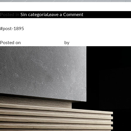
on
Posted in
Sin categoría
Leave a Comment
Balance
#post-1895
Bathroom Furniture Series, la collection de meubles de salle d
Posted on
20 September, 2019
by
Paula