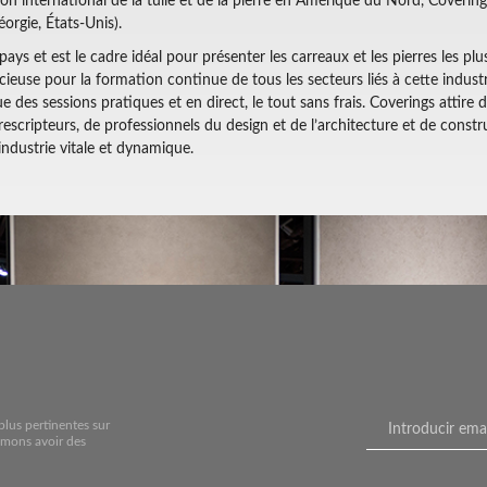
on international de la tuile et de la pierre en Amérique du Nord, Coverin
orgie, États-Unis).
pays et est le cadre idéal pour présenter les carreaux et les pierres les p
ieuse pour la formation continue de tous les secteurs liés à cette indust
ue des sessions pratiques et en direct, le tout sans frais. Coverings attire d
rescripteurs, de professionnels du design et de l’architecture et de constru
industrie vitale et dynamique.
plus pertinentes sur
imons avoir des