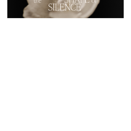
THE SHAPE OF SILENCE À FUORISALONE 2026. NOTRE PROPOSITION
SUR LA MANIÈRE DONT LE SILENCE PREND FORME