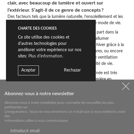
clair, avec beaucoup de lumière et ouvert sur
l’extérieur. S’agit-il de ce genre de concepts ?
Des facteurs tels que la lumière naturelle, l’ensoleillement et les
relations spatiales influencent grandement notre mode de vie.
CHARTE DES COOKIES
Par exemple, intégrer un rayon de soleil quelque part dans la
Ce site utilise des cookies et
maison pour éclairer un coin de lecture. Ne pas allumer
d'autres technologies pour
nécessairement le chauffage toute la journée en hiver grâce à la
améliorer votre expérience sur nos
bonne orientation ou à l’isolation de ses ouvertures, ou encore
sites:
Plus d'information.
bénéficier d’une climatisation en été grâce à une ventilation
double flux. Cela s’appelle allier efficacité et qualité de vie.
Aceptar
Rechazar
La présence d’une lumière naturelle toute la journée est très
bénéfique. De même, ne pas devoir allumer la lumière en
rentrant le soir parce que les rayons de la pleine lune dans le
patio éclairent suffisamment l’allée, ce sont de petites sensations
Abonnez-vous à notre newsletter
qui apportent du bien-être dans ces espaces et dont nous
Abonnez-vous à notre newsletter pour connaître les nouvelles les plus
tenons toujours compte lorsque nous planifions un projet.
pertinentes sur
Livingceramics. Nous ne vous enverrons un e-mail que si nous estimons avoir
des
informations utiles à vous communiquer.