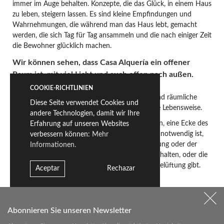
immer im Auge behalten. Konzepte, die das Glück, in einem Haus
zu leben, steigern lassen. Es sind kleine Empfindungen und
Wahrnehmungen, die während man das Haus lebt, gemacht
werden, die sich Tag für Tag ansammeln und die nach einiger Zeit
die Bewohner glücklich machen.
Wir können sehen, dass Casa Alquería ein offener
Raum ist, mit viel Licht und auch offen nach außen.
Meinen Sie diese Art von Konzept?
COOKIE-RICHTLINIEN
Faktoren wie natürliches Licht, Sonnenschein und räumliche
Diese Seite verwendet Cookies und
Verhältnisse haben einen großen Einfluss auf die Lebensweise.
andere Technologien, damit wir Ihre
Zum Beispiel einen Sonnenstrahl dazu zu bringen, eine Ecke des
Erfahrung auf unseren Websites
Hauses zum Lesen zu beleuchten. Dass es nicht notwendig ist,
verbessern können:
Mehr
die Heizung im Winter dank der guten Ausrichtung oder der
Informationen.
Isolierung ihrer Gehäuse den ganzen Tag einzuschalten, oder die
Klimaanlage im Sommer, weil es eine doppelte Belüftung gibt.
Aceptar
Rechazar
Das ist Effizienz und Lebensqualität.
Zum Beispiel ist es für die Person sehr vorteilhaft, den ganzen
Tag mit natürlichem Licht zu leben.
Und selbst wenn man zum
Abonnieren Sie unseren Newsletter
Einschlafen das Licht nicht einschalten muss, weil das Licht des
Vollmondes, das in den Hof eindringt, den Weg ausreichend