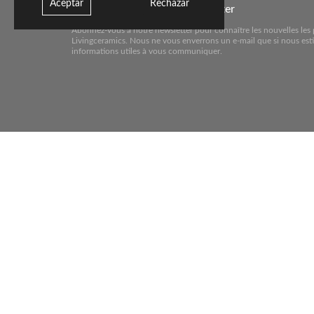
Aceptar
Rechazar
Abonnez-vous à notre newsletter
transit qui garantiront la sécuri
Abonnez-vous à notre newsletter pour connaître les nouvelles les 
Un espace dans lequel se sentir à
Livingceramics. Nous ne vous enverrons un e-mail que si nous est
spacieuses, le contrôle de la cap
informations utiles à vous communiquer.
Les nouveauté
Chez Livingceramics, nous savons
objectifs est toujours de propos
manière unique.
En suivant ce principe, vous pou
des surfaces extérieures qui rend
jamais, qui combine les dernière
Nous élargissons également nos c
polyvalents et des couleurs neu
besoin dans un projet, et de nou
installer, qui augmente les possib