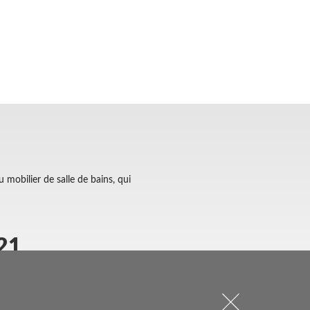
u mobilier de salle de bains, qui
021
ir à une large répartition des
entre expositions et zones de