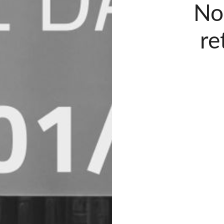
No
re