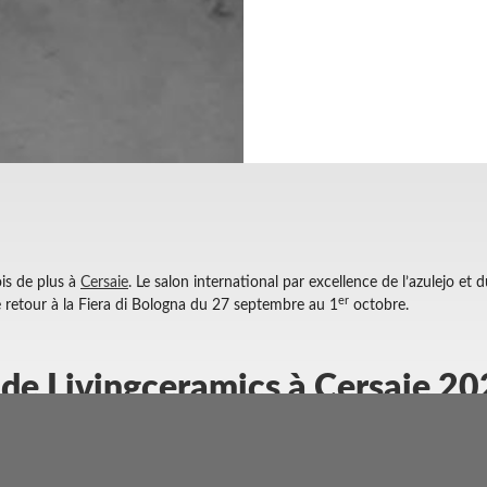
ois de plus à
Cersaie
. Le salon international par excellence de l’azulejo et d
er
 de retour à la Fiera di Bologna du 27 septembre au 1
octobre.
e Livingceramics à Cersaie 2
dans le
Hall 37 C88-D87
, un nouvel espace spacieux construit pour parven
2
ra ses nouveaux produits dans un stand plus grand, avec 300 m
répartis 