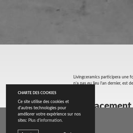
Livingceramics participera une f
n’a pas eu lieu l’an dernier, est
CHARTE DES COOKIES
Ce site utilise des cookies et
Emplacement d
d'autres technologies pour
améliorer votre expérience sur nos
sites:
Plus d'information.
Pour cette édition, nous serons 
stands. Livingceramics présente