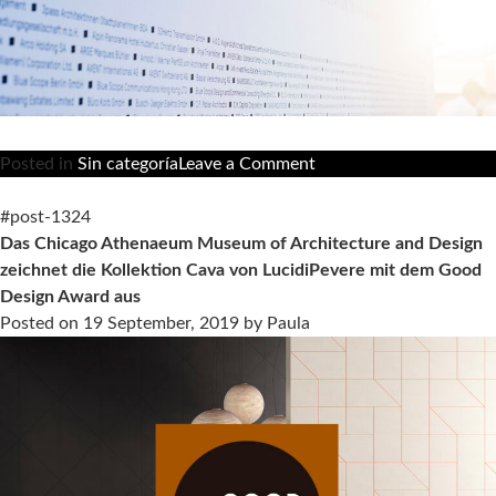
on
Posted in
Sin categoría
Leave a Comment
Die
Kollektion
#post-1324
Cava
Das Chicago Athenaeum Museum of Architecture and Design
erhält
zeichnet die Kollektion Cava von LucidiPevere mit dem Good
in
Design Award aus
München
Posted on
19 September, 2019
by
Paula
den
Iconic
Awards-
Preis