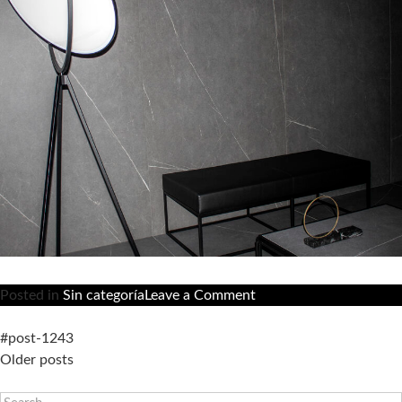
2018
on
Posted in
Sin categoría
Leave a Comment
Make
it
#post-1243
Posts
Real
Older posts
navigation
ist
Search