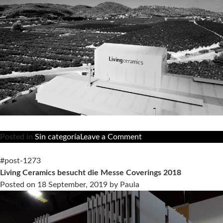
die
Kollektion
Cava
von
LucidiPevere
mit
dem
Good
Design
Award
aus
on
Posted in
Sin categoría
Leave a Comment
Einweihung
eines
#post-1273
firmeneigenen
Living Ceramics besucht die Messe Coverings 2018
Produktionszentrums
Posted on
18 September, 2019
by
Paula
für
großformatige
Fliesen