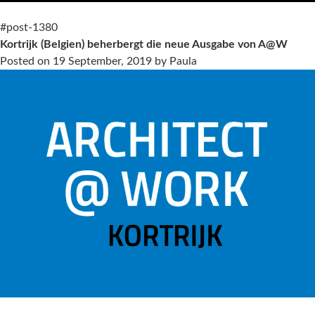
Living
Ceramics
#post-1380
ist
Kortrijk (Belgien) beherbergt die neue Ausgabe von A@W
auf
Posted on
19 September, 2019
by
Paula
der
ersten
Fachmesse
von
A@W
in
Spanien
vertreten