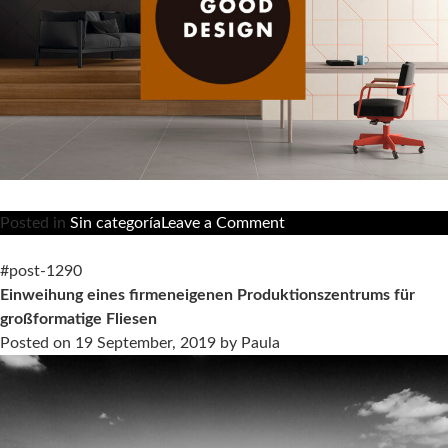
on
Posted in
Sin categoría
Leave a Comment
Das
Chicago
#post-1290
Athenaeum
Einweihung eines firmeneigenen Produktionszentrums für
Museum
großformatige Fliesen
of
Posted on
19 September, 2019
by
Paula
Architecture
and
Design
zeichnet