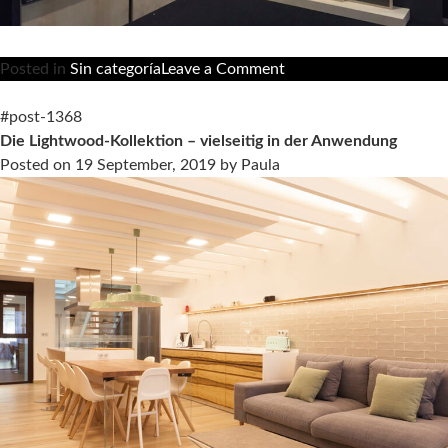
on
Posted in
Sin categoría
Leave a Comment
Living
nimmt
#post-1368
an
Die Lightwood-Kollektion – vielseitig in der Anwendung
der
Posted on
19 September, 2019
by
Paula
ersten
Ausgabe
von
A@W
in
Stockholm
Teil