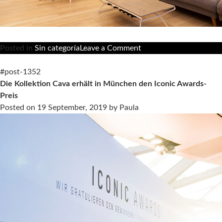
on
Posted in
Sin categoría
Leave a Comment
Die
Lightwood-
#post-1352
Kollektion
Die Kollektion Cava erhält in München den Iconic Awards-
–
Preis
vielseitig
Posted on
19 September, 2019
by
Paula
in
der
Anwendung