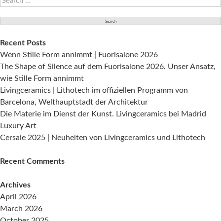
die
for:
neue
Kampagne
von
Recent Posts
Living
Wenn Stille Form annimmt | Fuorisalone 2026
Ceramics
The Shape of Silence auf dem Fuorisalone 2026. Unser Ansatz,
wie Stille Form annimmt
Livingceramics | Lithotech im offiziellen Programm von
Barcelona, Welthauptstadt der Architektur
Die Materie im Dienst der Kunst. Livingceramics bei Madrid
Luxury Art
Cersaie 2025 | Neuheiten von Livingceramics und Lithotech
Recent Comments
Archives
April 2026
March 2026
October 2025