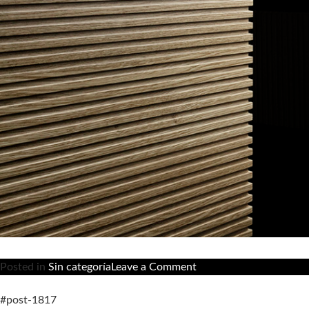
on
Posted in
Sin categoría
Leave a Comment
Bathroom
Furniture
#post-1817