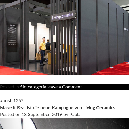
on
Posted in
Sin categoría
Leave a Comment
Living
Ceramics
#post-1252
besucht
Make it Real ist die neue Kampagne von Living Ceramics
die
Posted on
18 September, 2019
by
Paula
Messe
Coverings