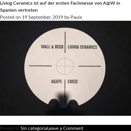
Series,
Living Ceramics ist auf der ersten Fachmesse von A@W in
die
Spanien vertreten
Badmöbel-
Posted on
19 September, 2019
by
Paula
Kollektion,
die
Keramik
und
Massivholz
in
sich
vereint
on
Posted in
Sin categoría
Leave a Comment