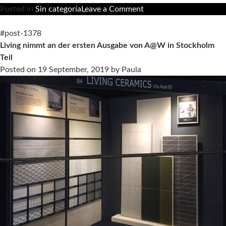
on
Posted in
Sin categoría
Leave a Comment
Kortrijk
(Belgien)
#post-1378
beherbergt
Living nimmt an der ersten Ausgabe von A@W in Stockholm
die
Teil
neue
Posted on
19 September, 2019
by
Paula
Ausgabe
von
A@W