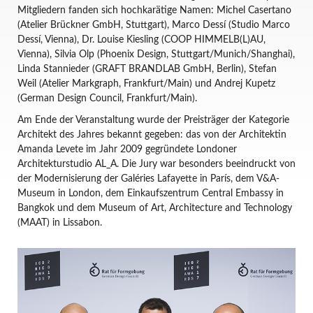
Mitgliedern fanden sich hochkarätige Namen: Michel Casertano
(Atelier Brückner GmbH, Stuttgart), Marco Dessí (Studio Marco
Dessí, Vienna), Dr. Louise Kiesling (COOP HIMMELB(L)AU,
Vienna), Silvia Olp (Phoenix Design, Stuttgart/Munich/Shanghai),
Linda Stannieder (GRAFT BRANDLAB GmbH, Berlin), Stefan
Weil (Atelier Markgraph, Frankfurt/Main) und Andrej Kupetz
(German Design Council, Frankfurt/Main).
Am Ende der Veranstaltung wurde der Preisträger der Kategorie
Architekt des Jahres bekannt gegeben: das von der Architektin
Amanda Levete im Jahr 2009 gegründete Londoner
Architekturstudio AL_A. Die Jury war besonders beeindruckt von
der Modernisierung der Galéries Lafayette in París, dem V&A-
Museum in London, dem Einkaufszentrum Central Embassy in
Bangkok und dem Museum of Art, Architecture and Technology
(MAAT) in Lissabon.