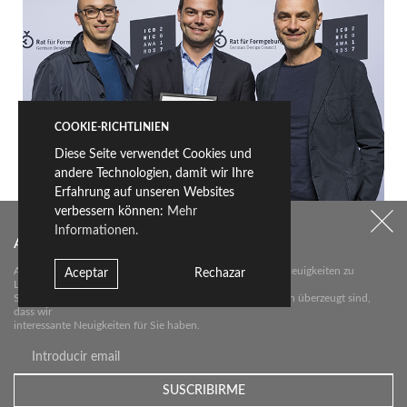
COOKIE-RICHTLINIEN
Diese Seite verwendet Cookies und
andere Technologien, damit wir Ihre
Erfahrung auf unseren Websites
verbessern können:
Mehr
Informationen.
Abonnieren Sie unseren Newsletter
Abonnieren Sie unseren Newsletter über die wichtigsten Neuigkeiten zu
Aceptar
Rechazar
Livingceramics.
Sie erhalten von uns nur dann eine E-Mail, wenn wir davon überzeugt sind,
dass wir
interessante Neuigkeiten für Sie haben.
Related Posts