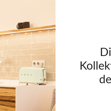
Di
Kollek
d