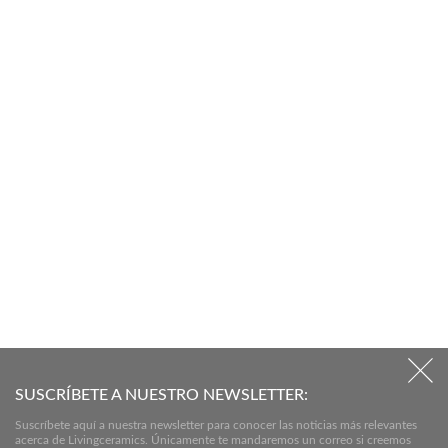
SUSCRÍBETE A NUESTRO NEWSLETTER:
Suscríbete aquí a nuestra newsletter para conocer las noticias más relevantes
acerca de Livingceramics. Únicamente te mandaremos un correo si creemos