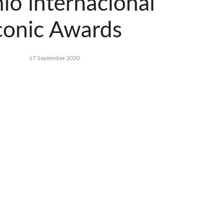
io internacional
conic Awards
17 September 2020