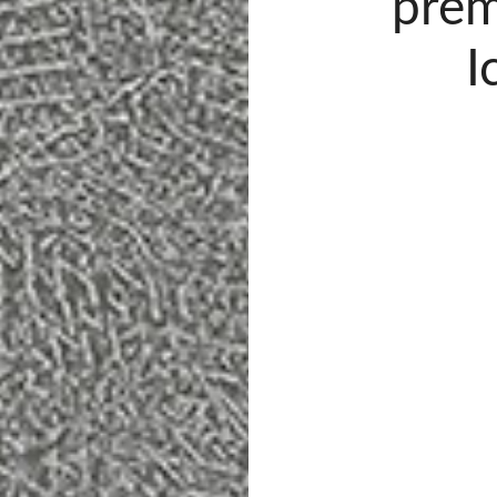
prem
I