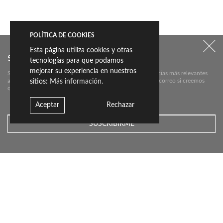
POLÍTICA DE COOKIES
Esta página utiliza cookies y otras
SUSCRÍBETE A NUESTRO NEWSLETTER:
tecnologías para que podamos
mejorar su experiencia en nuestros
Suscríbete aquí a nuestra newsletter para conocer las noticias más relevantes
acerca de Livingceramics. Únicamente te mandaremos un correo si creemos
sitios:
Más información.
que hay algo que valga la pena contarte.
Aceptar
Rechazar