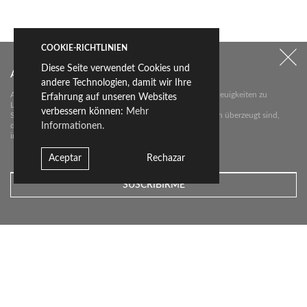
COOKIE-RICHTLINIEN
Diese Seite verwendet Cookies und
Abonnieren Sie unseren Newsletter
andere Technologien, damit wir Ihre
Abonnieren Sie unseren Newsletter über die wichtigsten Neuigkeiten zu
Erfahrung auf unseren Websites
Livingceramics.
verbessern können:
Mehr
Sie erhalten von uns nur dann eine E-Mail, wenn wir davon überzeugt sind,
Informationen.
dass wir
interessante Neuigkeiten für Sie haben.
Aceptar
Rechazar