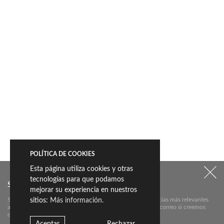
POLÍTICA DE COOKIES
Esta página utiliza cookies y otras
tecnologías para que podamos
SUSCRÍBETE A NUESTRO NEWSLETTER:
mejorar su experiencia en nuestros
Suscríbete aquí a nuestra newsletter para conocer las noticias más relevantes
sitios:
Más información.
acerca de Livingceramics. Únicamente te mandaremos un correo si creemos
que hay algo que valga la pena contarte.