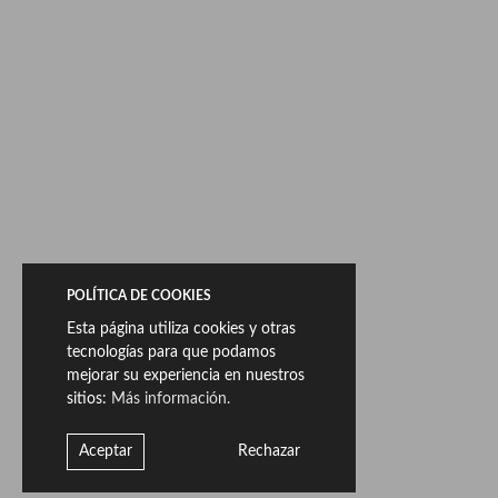
20mm. También se fabricará en
Ductile
, el nuevo
material cerámico de gran formato de Livingceramics
especial para revestimientos. Más ligero y más fácil de
instalar que la cerámica regular.
Disponible en 60×120 y 90×270 en 6mm.
El objetivo final de este proyecto es la continuidad
arquitectónica, ya que está desarrollado para permitir
poner un mismo material en los diferentes acabados
según el lugar dentro del contract al que vaya
destinado.
POLÍTICA DE COOKIES
Los colores están también inspirados en la naturaleza y
Esta página utiliza cookies y otras
pensando en la arquitectura más exigente.
tecnologías para que podamos
mejorar su experiencia en nuestros
A continuación mostramos fragmentos representativos de
sitios:
Más información.
las piezas:
Aceptar
Rechazar
Porcelánico de masa coloreada & Ductile