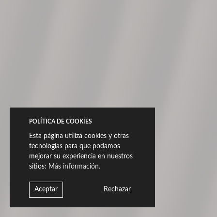
Disponible en acabado Natural y Anti-Deslizante, Kora
puede ser utilizada en interiores y exteriores que
busquen continuidad visual entre las dos zonas.
A continuación mostramos fragmentos
representativos de las piezas:
Porcelánico de masa coloreada
POLÍTICA DE COOKIES
Esta página utiliza cookies y otras
tecnologías para que podamos
mejorar su experiencia en nuestros
sitios:
Más información.
Aceptar
Rechazar