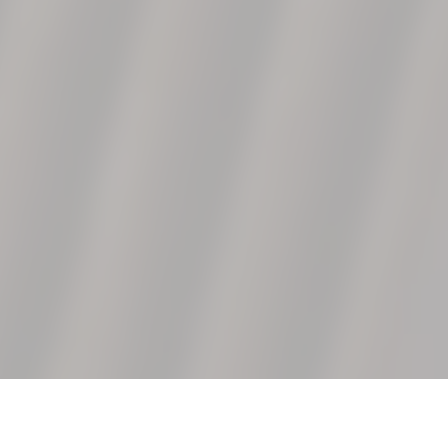
SUSCRÍBETE A NUESTRO NEWSLETTER:
Suscríbete aquí a nuestra newsletter para conocer las noticias más relevantes
acerca de Livingceramics. Únicamente te mandaremos un correo si creemos
que hay algo que valga la pena contarte.
Sand
Canella
Autumn
Cognac