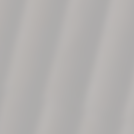
Esta colección se inspira en la madera, sacando su parte
más llena de vida. Nudos intensos y venas ligeramente
marcadas que cobran fuerza gracias a la tecnología
3D.FIT: la técnica con la que se consigue un relieve ultra
realista. Calidez, estética y practicidad en una misma
colección.