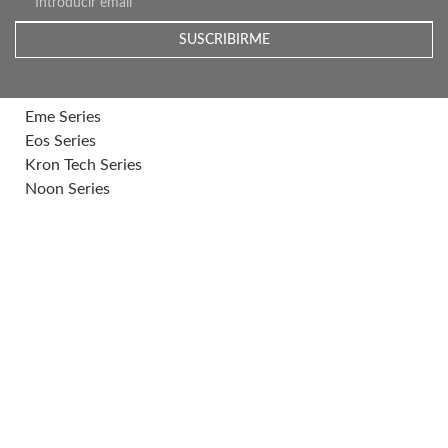
Within our wide range of cladding and paving collections, there
are seven series that feature 3D·FIT Technology:
Allure Series
Blanc Series
Eme Series
Eos Series
Kron Tech Series
Noon Series
Kovo Series
Wam Series