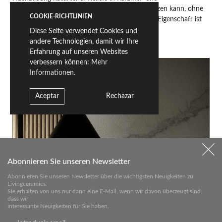
Feinsteinzeugfliesen natürliche Materialien ersetzen kann, ohne
COOKIE-RICHTLINIEN
Abstriche in Sachen Ästhetik zu machen. Diese Eigenschaft ist
unerlässlich, wenn es um Funktionalität und
Diese Seite verwendet Cookies und
Widerstandsfähigkeit in Innenräumen geht.
andere Technologien, damit wir Ihre
Erfahrung auf unseren Websites
verbessern können:
Mehr
Informationen.
Aceptar
Rechazar
Abonnieren Sie unseren Newsletter
Abonnieren Sie unseren Newsletter über die wichtigsten Neuigkeiten zu
Livingceramics.
Sie erhalten von uns nur dann eine E-Mail, wenn wir davon überzeugt sind,
dass wir
interessante Neuigkeiten für Sie haben.
COLLECTIONS WITH 3D·FIT TECHNOLOGY