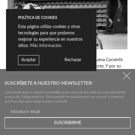
POLÍTICA DE COOKIES
Esta página utiliza cookies y otras
tecnologías para que podamos
mejorar su experiencia en nuestros
sitios:
Más información.
Desde Livingceramics, queremos dar la enhorabuena Cocemfe
Aceptar
Rechazar
por llevar a cabo iniciativas llenas de buenos valores. Y por su
puesto, al equipo formado por Vicente Alcalá, Sonia Remón,
Ramon Meseguer, Rafael Jiménez, Pavlo Baukov, Nicolay Rojo,
SUSCRÍBETE A NUESTRO NEWSLETTER:
Nassim El Habbas, José Villena, Manuel Vázquez, Gabriel Ferreira,
Daniel Muñoz y Dayron Samame y al cuerpo técnico con José
Suscríbete aquí a nuestra newsletter para conocer las noticias más relevantes
acerca de Livingceramics. Únicamente te mandaremos un correo si creemos
A. Galocha como entrenador y Fran Lope, Raul Saura y Julia
que hay algo que valga la pena contarte.
Beltrán como delegados. Os vemos en la cancha muy pronto,
equipo.