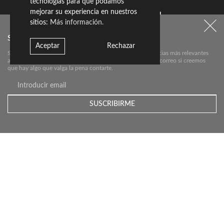
tecnologías para que podamos
mejorar su experiencia en nuestros
Vivienda entre
sitios:
Más información.
SUSCRÍBETE A NUESTRO NEWSLETTER:
medianeras
Aceptar
Rechazar
Suscríbete aquí a nuestra newsletter para conocer las noticias más relevantes
acerca de Livingceramics. Únicamente te mandaremos un correo si creemos
ESPAÑA
que hay algo que valga la pena contarte.
Descubrir proyecto
Contacto
Descargas
Política de Calidad
Política de PRL
Newsletter