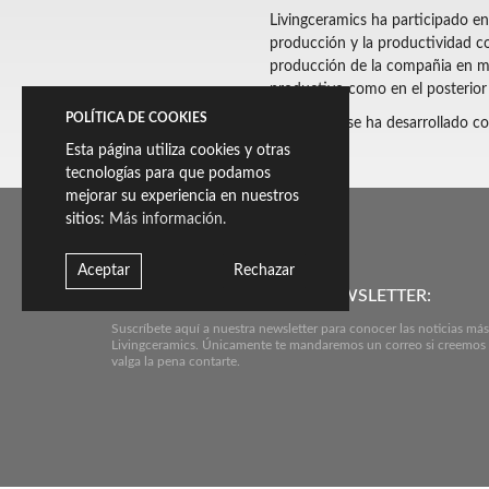
Livingceramics ha participado en
producción y la productividad c
producción de la compañia en mat
productivo como en el posterior 
POLÍTICA DE COOKIES
Dicho plan se ha desarrollado co
Esta página utiliza cookies y otras
tecnologías para que podamos
mejorar su experiencia en nuestros
sitios:
Más información.
Aceptar
Rechazar
SUSCRÍBETE A NUESTRO NEWSLETTER:
Suscríbete aquí a nuestra newsletter para conocer las noticias más
Livingceramics. Únicamente te mandaremos un correo si creemos
valga la pena contarte.