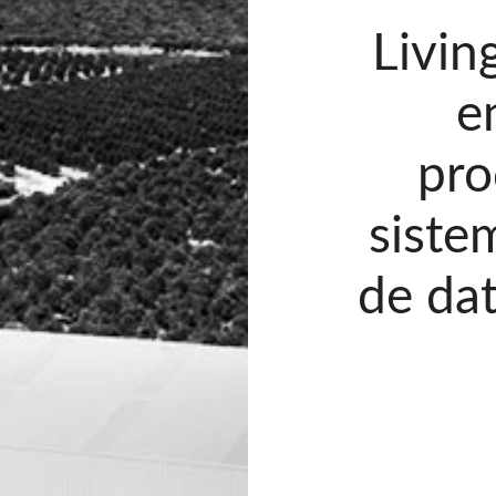
Livin
e
pro
siste
de dat