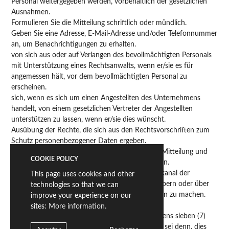
Personal weitergegeben werden, vorbehaltlich der gesetzlichen
Ausnahmen.
Formulieren Sie die Mitteilung schriftlich oder mündlich.
Geben Sie eine Adresse, E-Mail-Adresse und/oder Telefonnummer
an, um Benachrichtigungen zu erhalten.
von sich aus oder auf Verlangen des bevollmächtigten Personals
mit Unterstützung eines Rechtsanwalts, wenn er/sie es für
angemessen hält, vor dem bevollmächtigten Personal zu
erscheinen.
sich, wenn es sich um einen Angestellten des Unternehmens
handelt, von einem gesetzlichen Vertreter der Angestellten
unterstützen zu lassen, wenn er/sie dies wünscht.
Ausübung der Rechte, die sich aus den Rechtsvorschriften zum
Schutz personenbezogener Daten ergeben.
Auskunft über den Stand der Bearbeitung Ihrer Mitteilung und
COOKIE POLICY
über die Ergebnisse der Untersuchung zu erhalten.
Eine Mitteilung über den externen Informationskanal der
This page uses cookies and other
Unabhängigen Stelle zum Schutz von Hinweisgebern oder über
technologies so that we can
die entsprechenden Behörden oder Einrichtungen zu machen.
improve your experience on our
In keinem Fall Repressalien zu erleiden.
sites:
More information.
eine Empfangsbestätigung innerhalb von höchstens sieben (7)
Kalendertagen nach der Meldung zu erhalten, es sei denn, dies