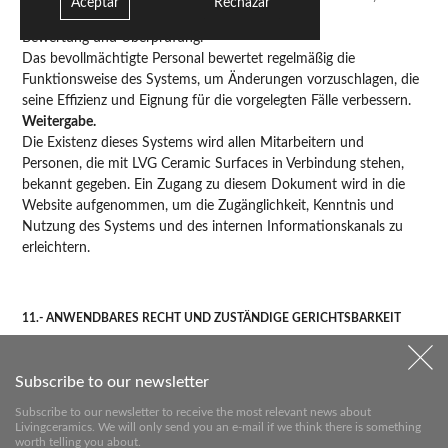
Aceptar
Rechazar
könnte die Vertraulichkeit gefährden.
Bewertung und Überprüfung.
Das bevollmächtigte Personal bewertet regelmäßig die
Funktionsweise des Systems, um Änderungen vorzuschlagen, die
seine Effizienz und Eignung für die vorgelegten Fälle verbessern.
Weitergabe.
Die Existenz dieses Systems wird allen Mitarbeitern und
Personen, die mit LVG Ceramic Surfaces in Verbindung stehen,
bekannt gegeben. Ein Zugang zu diesem Dokument wird in die
Website aufgenommen, um die Zugänglichkeit, Kenntnis und
Nutzung des Systems und des internen Informationskanals zu
erleichtern.
11.- ANWENDBARES RECHT UND ZUSTÄNDIGE GERICHTSBARKEIT
Der vorliegende Rechtshinweis wird in Übereinstimmung mit der
spanischen Gesetzgebung ausgelegt und geregelt. LVG Ceramic
Subscribe to our newsletter
Surfaces und die Benutzer unterwerfen sich, unter
ausdrücklichem Verzicht auf jede andere ihnen zustehende
Subscribe to our newsletter to receive the most relevant news about
Livingceramics. We will only send you an e-mail if we think there is something
Gerichtsbarkeit, den Gerichten und Tribunalen des Wohnsitzes
worth telling you about.