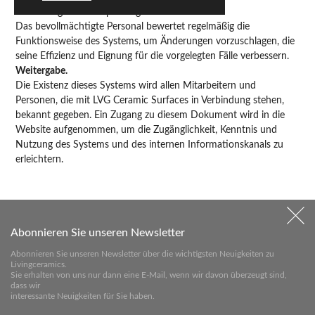
Bewertung und Überprüfung.
Das bevollmächtigte Personal bewertet regelmäßig die
Funktionsweise des Systems, um Änderungen vorzuschlagen, die
seine Effizienz und Eignung für die vorgelegten Fälle verbessern.
Weitergabe.
Die Existenz dieses Systems wird allen Mitarbeitern und
Personen, die mit LVG Ceramic Surfaces in Verbindung stehen,
bekannt gegeben. Ein Zugang zu diesem Dokument wird in die
Website aufgenommen, um die Zugänglichkeit, Kenntnis und
Nutzung des Systems und des internen Informationskanals zu
erleichtern.
11.- ANWENDBARES RECHT UND ZUSTÄNDIGE GERICHTSBARKEIT
Der vorliegende Rechtshinweis wird in Übereinstimmung mit der
Abonnieren Sie unseren Newsletter
spanischen Gesetzgebung ausgelegt und geregelt. LVG Ceramic
Abonnieren Sie unseren Newsletter über die wichtigsten Neuigkeiten zu
Surfaces und die Benutzer unterwerfen sich, unter
Livingceramics.
ausdrücklichem Verzicht auf jede andere ihnen zustehende
Sie erhalten von uns nur dann eine E-Mail, wenn wir davon überzeugt sind,
dass wir
Gerichtsbarkeit, den Gerichten und Tribunalen des Wohnsitzes
interessante Neuigkeiten für Sie haben.
des Benutzers für alle Streitigkeiten, die sich aus dem Zugang