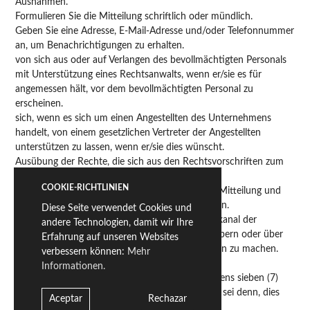
Ausnahmen.
Formulieren Sie die Mitteilung schriftlich oder mündlich.
Geben Sie eine Adresse, E-Mail-Adresse und/oder Telefonnummer
an, um Benachrichtigungen zu erhalten.
von sich aus oder auf Verlangen des bevollmächtigten Personals
mit Unterstützung eines Rechtsanwalts, wenn er/sie es für
angemessen hält, vor dem bevollmächtigten Personal zu
erscheinen.
sich, wenn es sich um einen Angestellten des Unternehmens
handelt, von einem gesetzlichen Vertreter der Angestellten
unterstützen zu lassen, wenn er/sie dies wünscht.
Ausübung der Rechte, die sich aus den Rechtsvorschriften zum
Schutz personenbezogener Daten ergeben.
COOKIE-RICHTLINIEN
Auskunft über den Stand der Bearbeitung Ihrer Mitteilung und
über die Ergebnisse der Untersuchung zu erhalten.
Diese Seite verwendet Cookies und
Eine Mitteilung über den externen Informationskanal der
andere Technologien, damit wir Ihre
Unabhängigen Stelle zum Schutz von Hinweisgebern oder über
Erfahrung auf unseren Websites
die entsprechenden Behörden oder Einrichtungen zu machen.
verbessern können:
Mehr
In keinem Fall Repressalien zu erleiden.
Informationen.
eine Empfangsbestätigung innerhalb von höchstens sieben (7)
Kalendertagen nach der Meldung zu erhalten, es sei denn, dies
Aceptar
Rechazar
könnte die Vertraulichkeit gefährden.