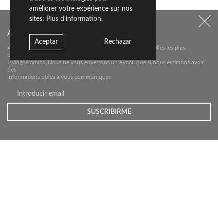
améliorer votre expérience sur nos
sites:
Plus d'information.
Abonnez-vous à notre newsletter
Aceptar
Rechazar
Abonnez-vous à notre newsletter pour connaître les nouvelles les plus
pertinentes sur
Livingceramics. Nous ne vous enverrons un e-mail que si nous estimons avoir
des
informations utiles à vous communiquer.
Contact
Téléchargements
Newsletter