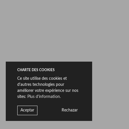
Nous présentons ci-dessous des fragments représentatifs
des pièces:
Grès cérame pleine masse & Ductile
90x270
CHARTE DES COOKIES
Ce site utilise des cookies et
d'autres technologies pour
améliorer votre expérience sur nos
sites:
Plus d'information.
Aceptar
Rechazar