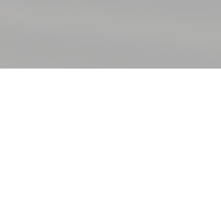
Ice
Light
Classic
Ice Breeze