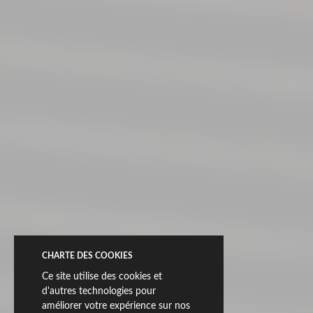
technologie 3D.Fit, qui synchronise graphisme et relief
pour créer des surfaces d’un réalisme tactile et visuel
saisissant. La collection se décline en finitions Honed,
Soft Textured et Bush-Hammered Anti-Slip, permettant
de répondre à différentes exigences esthétiques et
fonctionnelles. S’ajoute une finition spéciale : Breeze, où
des lignes discrètes parcourent la surface, suggérant des
pleins et des vides avec délicatesse, sans insistance.
Frame propose deux modèles en Ductile® Reliefs : le
relief Glint ne cherche pas à se mettre en valeur, mais à
créer un équilibre. La lumière glisse sur sa surface, créant
un jeu d’ombres. Gleam révèle l’élégance de
l’imperceptible. Ses lignes fines dessinent un rythme
silencieux qui enveloppe l’espace de sérénité.
Nous présentons ci-dessous des fragments représentatifs
des pièces:
CHARTE DES COOKIES
Ce site utilise des cookies et
d'autres technologies pour
Grès cérame pleine masse & Ductile
améliorer votre expérience sur nos