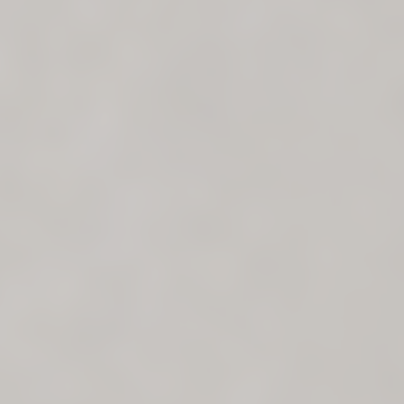
DES SECTIONS
Frame
Northen Stone in Ceramics
Voir vidéo