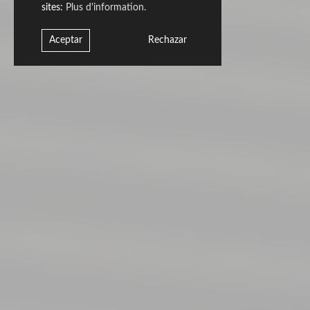
sites:
Plus d'information.
90x270
Aceptar
Rechazar
Abonnez-vous à notre newsletter
Abonnez-vous à notre newsletter pour connaître les nouvelles les plus
pertinentes sur
Livingceramics. Nous ne vous enverrons un e-mail que si nous estimons avoir
des
informations utiles à vous communiquer.