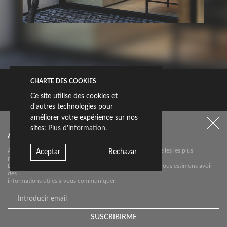
CHARTE DES COOKIES
Ce site utilise des cookies et
d'autres technologies pour
CASA S29
améliorer votre expérience sur nos
sites:
Plus d'information.
Abonnez-vous à notre newsletter
SABADELL
Abonnez-vous à notre newsletter pour connaître les nouvelles les plus
Aceptar
Rechazar
pertinentes sur
Livingceramics. Nous ne vous enverrons un e-mail que si nous estimons avoir
des
Découvrez projet
informations utiles à vous communiquer.