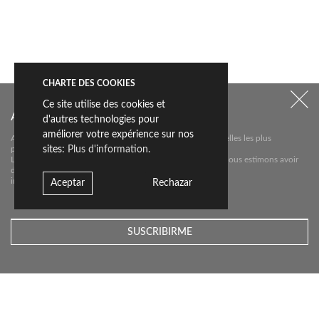
CHARTE DES COOKIES
Ce site utilise des cookies et
Abonnez-vous à notre newsletter
d'autres technologies pour
améliorer votre expérience sur nos
Abonnez-vous à notre newsletter pour connaître les nouvelles les plus
sites:
Plus d'information.
pertinentes sur
Livingceramics. Nous ne vous enverrons un e-mail que si nous estimons avoir
des
informations utiles à vous communiquer.
Aceptar
Rechazar