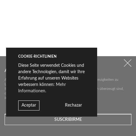
COOKIE-RICHTLINIEN
Diese Seite verwendet Cookies und
Abonnieren Sie unseren Newsletter
andere Technologien, damit wir Ihre
Erfahrung auf unseren Websites
Abonnieren Sie unseren Newsletter über die wichtigsten Neuigkeiten zu
Livingceramics.
verbessern können:
Mehr
Sie erhalten von uns nur dann eine E-Mail, wenn wir davon überzeugt sind,
Informationen.
dass wir
interessante Neuigkeiten für Sie haben.
Aceptar
Rechazar